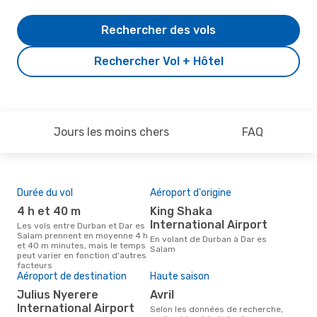
Rechercher des vols
Rechercher Vol + Hôtel
Jours les moins chers
FAQ
Durée du vol
Aéroport d'origine
Pri
4 h et 40 m
King Shaka
2
International Airport
Les vols entre Durban et Dar es
Le prix moyen d'un vol Durban -
Salam prennent en moyenne 4 h
Dar
En volant de Durban à Dar es
et 40 m minutes, mais le temps
de 2
Salam
peut varier en fonction d'autres
der
facteurs
Aéroport de destination
Haute saison
Julius Nyerere
avril
International Airport
Selon les données de recherche,