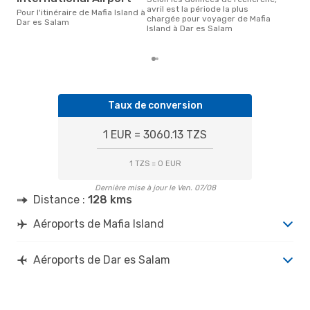
est 
avril est la période la plus
Pour l'itinéraire de Mafia Island à
pour
chargée pour voyager de Mafia
Dar es Salam
dest
Island à Dar es Salam
dépa
Taux de conversion
1 EUR = 3060.13 TZS
1 TZS = 0 EUR
Dernière mise à jour le Ven. 07/08
Distance :
128 kms
Aéroports de Mafia Island
Aéroports de Dar es Salam