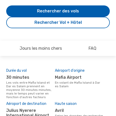
Rechercher des vols
Rechercher Vol + Hôtel
Jours les moins chers
FAQ
Durée du vol
Aéroport d'origine
Com
des
30 minutes
Mafia Airport
H
Les vols entre Mafia Island et
En volant de Mafia Island à Dar
Dar es Salam prennent en
es Salam
Compagnie(s) aérienne(s) avec
moyenne 30 minutes minutes,
des 
mais le temps peut varier en
Dar
fonction d'autres facteurs
Mei
rés
Aéroport de destination
Haute saison
fé
Julius Nyerere
avril
International Airport
Selon des données réelles, avril
Selon les données de recherche,