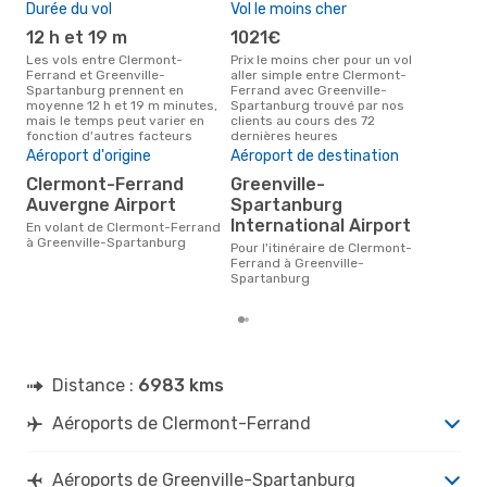
Durée du vol
Vol le moins cher
Hau
12 h et 19 m
1021€
av
Les vols entre Clermont-
Prix le moins cher pour un vol
Selon les données de recherche,
Ferrand et Greenville-
aller simple entre Clermont-
avri
Spartanburg prennent en
Ferrand avec Greenville-
cha
moyenne 12 h et 19 m minutes,
Spartanburg trouvé par nos
Cle
mais le temps peut varier en
clients au cours des 72
Spa
fonction d'autres facteurs
dernières heures
Mei
rés
Aéroport d'origine
Aéroport de destination
m
Clermont-Ferrand
Greenville-
Auvergne Airport
Spartanburg
Selon des données réelles, avril
est 
International Airport
En volant de Clermont-Ferrand
pour
à Greenville-Spartanburg
Pour l'itinéraire de Clermont-
dest
Ferrand à Greenville-
Spa
Spartanburg
Cle
Distance :
6983 kms
Aéroports de Clermont-Ferrand
Aéroports de Greenville-Spartanburg