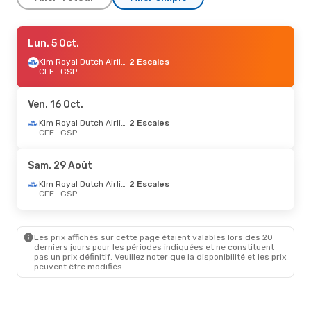
Sam. 3 Oct.
Lun. 5 Oct.
- Ven. 9 Oct.
Klm Royal Dutch Airlines
Klm Royal Dutch Airlines
2 Escales
2 Escales
CFE
- GSP
CFE
- GSP
Klm Royal Dutch Airlines
2 Escales
Ven. 16 Oct.
GSP
- CFE
Klm Royal Dutch Airlines
2 Escales
CFE
- GSP
Lun. 7 Sept.
- Sam. 12 Sept.
Klm Royal Dutch Airlines
Sam. 29 Août
2 Escales
CFE
- GSP
Klm Royal Dutch Airlines
2 Escales
Klm Royal Dutch Airlines
CFE
- GSP
2 Escales
GSP
- CFE
Les prix affichés sur cette page étaient valables lors des 20
derniers jours pour les périodes indiquées et ne constituent
pas un prix définitif. Veuillez noter que la disponibilité et les prix
peuvent être modifiés.