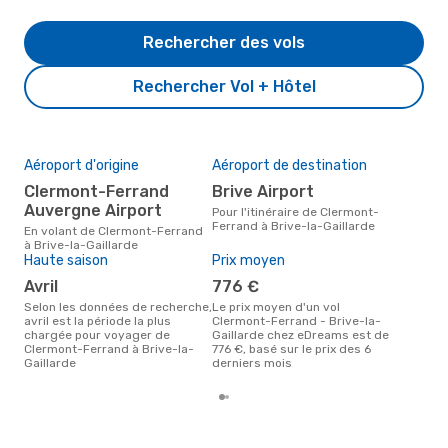
Rechercher des vols
Rechercher Vol + Hôtel
Aéroport d'origine
Aéroport de destination
Mei
rés
Clermont-Ferrand
Brive Airport
av
Auvergne Airport
Pour l'itinéraire de Clermont-
Ferrand à Brive-la-Gaillarde
Selon des données réelles, mars
En volant de Clermont-Ferrand
est 
à Brive-la-Gaillarde
pour
Haute saison
Prix moyen
dest
avril
776 €
Gail
Cle
Selon les données de recherche,
Le prix moyen d'un vol
avril est la période la plus
Clermont-Ferrand - Brive-la-
chargée pour voyager de
Gaillarde chez eDreams est de
Clermont-Ferrand à Brive-la-
776 €, basé sur le prix des 6
Gaillarde
derniers mois