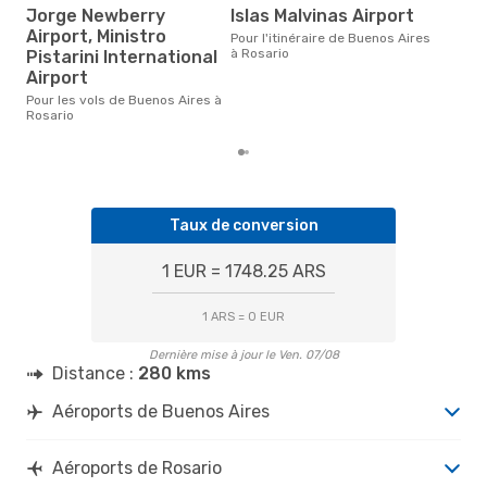
97
Jorge Newberry
Islas Malvinas Airport
Le prix moyen d'un vol Buenos
Airport, Ministro
Pour l'itinéraire de Buenos Aires
Air
à Rosario
Pistarini International
est 
Airport
6 de
Pour les vols de Buenos Aires à
Rosario
Taux de conversion
1 EUR = 1748.25 ARS
1 ARS = 0 EUR
Dernière mise à jour le Ven. 07/08
Distance :
280 kms
Aéroports de Buenos Aires
Aéroports de Rosario