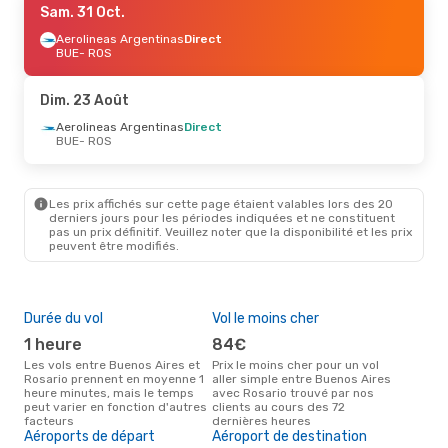
Sam. 31 Oct.
Aerolineas Argentinas
Direct
BUE
- ROS
Dim. 23 Août
Aerolineas Argentinas
Direct
BUE
- ROS
Les prix affichés sur cette page étaient valables lors des 20
derniers jours pour les périodes indiquées et ne constituent
pas un prix définitif. Veuillez noter que la disponibilité et les prix
peuvent être modifiés.
Durée du vol
Vol le moins cher
Hau
1 heure
84€
av
Les vols entre Buenos Aires et
Prix le moins cher pour un vol
Selon les données de recherche,
Rosario prennent en moyenne 1
aller simple entre Buenos Aires
avri
heure minutes, mais le temps
avec Rosario trouvé par nos
cha
peut varier en fonction d'autres
clients au cours des 72
Bue
facteurs
dernières heures
Pri
Aéroports de départ
Aéroport de destination