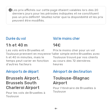
BRU
- TLS
Ryanair
Direct
TLS
- BRU
Les prix affichés sur cette page étaient valables lors des 20
derniers jours pour les périodes indiquées et ne constituent
pas un prix définitif. Veuillez noter que la disponibilité et les prix
peuvent être modifiés.
Durée du vol
Vol le moins cher
Hau
1 h et 40 m
14€
av
Les vols entre Bruxelles et
Prix le moins cher pour un vol
Selon les données de recherche,
Toulouse prennent en moyenne 1
aller simple entre Bruxelles avec
avri
h et 40 m minutes, mais le
Toulouse trouvé par nos clients
cha
temps peut varier en fonction
au cours des 72 dernières
Brux
d'autres facteurs
heures
Pri
Aéroports de départ
Aéroport de destination
12
Brussels Airport,
Toulouse-Blagnac
Le prix moyen d'un vol Bruxelles
Brussels South
Airport
- T
Charleroi Airport
Pour l'itinéraire de Bruxelles à
129 
Toulouse
der
Pour les vols de Bruxelles à
Toulouse