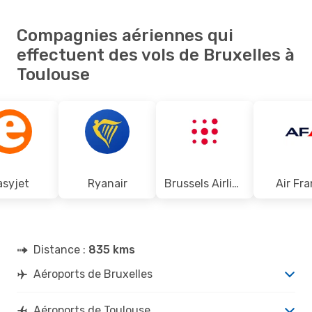
Compagnies aériennes qui
effectuent des vols de Bruxelles à
Toulouse
asyjet
Ryanair
Brussels Airlines
Air Fr
Distance :
835 kms
Aéroports de Bruxelles
Aéroports de Toulouse