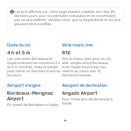
BOD
- OUD
Royal Air Maroc
1 Escale
OUD
- BOD
Les prix affichés sur cette page étaient valables lors des 20
derniers jours pour les périodes indiquées et ne constituent
pas un prix définitif. Veuillez noter que la disponibilité et les prix
peuvent être modifiés.
Durée du vol
Vol le moins cher
Hau
4 h et 5 m
81€
av
Les vols entre Bordeaux et
Prix le moins cher pour un vol
Selon les données de recherche,
Oujda prennent en moyenne 4 h
aller simple entre Bordeaux
avri
et 5 m minutes, mais le temps
avec Oujda trouvé par nos
cha
peut varier en fonction d'autres
clients au cours des 72
Bor
facteurs
dernières heures
Mei
rés
Aéroport d'origine
Aéroport de destination
d
Bordeaux–Merignac
Angads Airport
Selon des données réelles, août
Airport
est 
Pour l'itinéraire de Bordeaux à
pour
Oujda
En volant de Bordeaux à Oujda
dest
de 