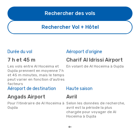
Rechercher des vols
Rechercher Vol + Hôtel
Durée du vol
Aéroport d'origine
Pri
7 h et 45 m
Charif Al Idrissi Airport
5
Les vols entre Al Hoceima et
En volant de Al Hoceima à Oujda
Le prix moyen d'un vol Al
Oujda prennent en moyenne 7 h
Hoc
et 45 m minutes, mais le temps
est 
peut varier en fonction d'autres
des
facteurs
Aéroport de destination
Haute saison
Angads Airport
avril
Pour l'itinéraire de Al Hoceima à
Selon les données de recherche,
Oujda
avril est la période la plus
chargée pour voyager de Al
Hoceima à Oujda