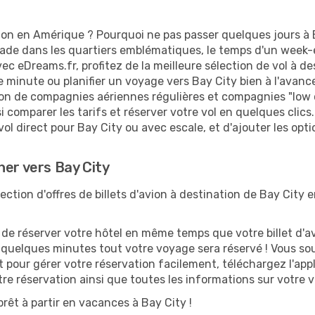
ion en Amérique ? Pourquoi ne pas passer quelques jours à B
e dans les quartiers emblématiques, le temps d'un week-en
ec eDreams.fr, profitez de la meilleure sélection de vol à d
re minute ou planifier un voyage vers Bay City bien à l'avanc
ion de compagnies aériennes régulières et compagnies "low co
i comparer les tarifs et réserver votre vol en quelques clics. 
ol direct pour Bay City ou avec escale, et d'ajouter les opt
her vers Bay City
ction d'offres de billets d'avion à destination de Bay City e
 réserver votre hôtel en même temps que votre billet d'avio
n quelques minutes tout votre voyage sera réservé ! Vous so
t pour gérer votre réservation facilement, téléchargez l'ap
otre réservation ainsi que toutes les informations sur votre
rêt à partir en vacances à Bay City !