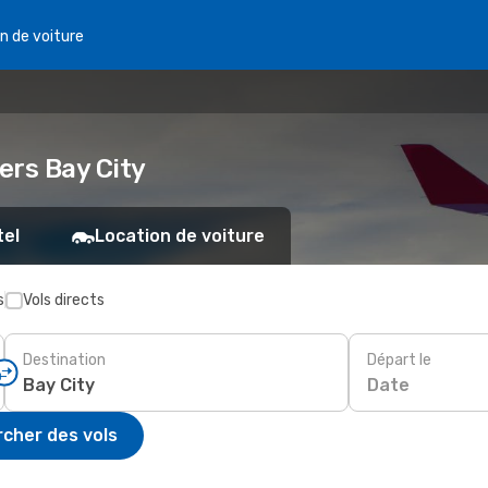
n de voiture
vers Bay City
tel
Location de voiture
s
Vols directs
Destination
Départ le
Date
cher des vols