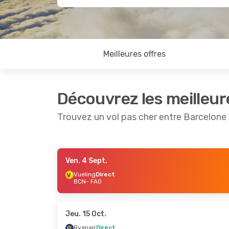
Meilleures offres
Découvrez les meilleur
Trouvez un vol pas cher entre Barcelone 
Ven. 4 Sept.
Jeu. 1 Oct.
- Mar. 6 Oct.
Mar. 22 
Vueling
Direct
BCN
- FAO
Vueling
Direct
Ryanair
BCN
- FAO
BCN
- F
Ryanair
Direct
Vueling
FAO
- BCN
FAO
- B
Jeu. 15 Oct.
Ryanair
Direct