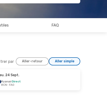
utiles
FAQ
ltrer par
Aller-retour
Aller simple
eu. 24 Sept.
0 Sept.
Ryanair
Direct
BCN
- FAO