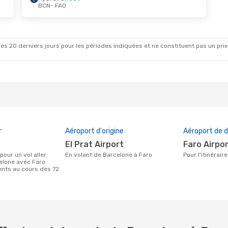
BCN
- FAO
Août
- Jeu. 3 Sept.
Mar. 27 Oct.
- Mer. 4
Direct
Ryanair
Direct
AO
BCN
- FAO
Direct
TAP Portugal
1 Escale
CN
FAO
- BCN
es 20 derniers jours pour les périodes indiquées et ne constituent pas un prix déf
r
Aéroport d'origine
Aéroport de d
El Prat Airport
Faro Airpo
En volant de Barcelone à Faro
Pour l'itinérai
elone avec Faro
ients au cours des 72