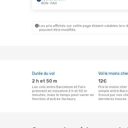
BCN
- FAO
Mar. 20 Oct.
- Jeu. 22 Oct.
Ven. 28 
Ryanair
Direct
Ryanair
BCN
- FAO
BCN
- F
Vueling
Direct
Vueling
FAO
- BCN
FAO
- B
Les prix affichés sur cette page étaient valables lors d
peuvent être modifiés.
Durée du vol
Vol le moins che
2 h et 50 m
12€
Les vols entre Barcelone et Faro
Prix le moins cher pour un vol aller
prennent en moyenne 2 h et 50 m
simple entre Barc
minutes, mais le temps peut varier en
trouvé par nos cl
fonction d'autres facteurs
dernières heures