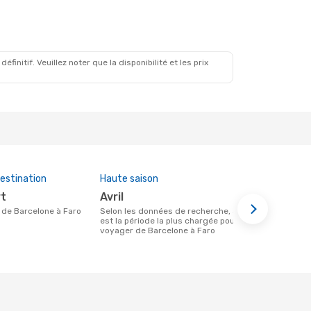
 Nov.
initif. Veuillez noter que la disponibilité et les prix
estination
Haute saison
Compagnies
cette rout
rt
avril
Vueling,
re de Barcelone à Faro
Selon les données de recherche, avril
est la période la plus chargée pour
Compagnie(s) aérienne(s) avec des vols
voyager de Barcelone à Faro
entre Barcel