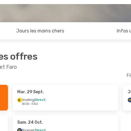
Jours les moins chers
Infos 
es offres
et Faro
Fi
Mar. 29 Sept.
J
Sept.
- Jeu. 24 Sept.
Sam. 5 Sept.
- Jeu. 1
Vueling
Direct
BCN
- FAO
Direct
Ryanair
Direct
AO
BCN
- FAO
Direct
Vueling
Direct
CN
FAO
- BCN
Sam. 24 Oct.
Ryanair
Direct