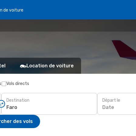
n de voiture
tel
Location de voiture
s
Vols directs
Destination
Départ le
Date
cher des vols