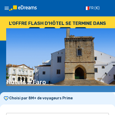
FR
(€)
L'OFFRE FLASH D'HÔTEL SE TERMINE DANS
--
:
--
:
--
:
--
JOURS
HEURES
MINUTES
SECONDES
Hôtels à Faro
Choisi par 8M+ de voyageurs Prime