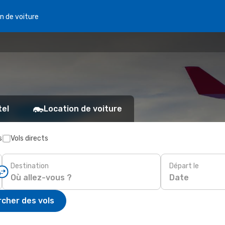
n de voiture
tel
Location de voiture
s
Vols directs
Destination
Départ le
Date
cher des vols