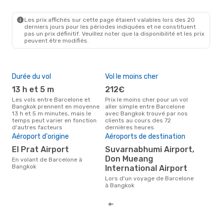
BCN
- BKK
Shenzhen Airlines
1 Escale
BKK
- BCN
Les prix affichés sur cette page étaient valables lors des 20
derniers jours pour les périodes indiquées et ne constituent
pas un prix définitif. Veuillez noter que la disponibilité et les prix
peuvent être modifiés.
Durée du vol
Vol le moins cher
Hau
13 h et 5 m
212€
av
Les vols entre Barcelone et
Prix le moins cher pour un vol
Selon les données de recherche,
Bangkok prennent en moyenne
aller simple entre Barcelone
avri
13 h et 5 m minutes, mais le
avec Bangkok trouvé par nos
cha
temps peut varier en fonction
clients au cours des 72
Bar
d'autres facteurs
dernières heures
Mei
rés
Aéroport d'origine
Aéroports de destination
d
El Prat Airport
Suvarnabhumi Airport,
Don Mueang
Selon des données réelles,
En volant de Barcelone à
févr
Bangkok
International Airport
popu
Lors d'un voyage de Barcelone
des
à Bangkok
dép