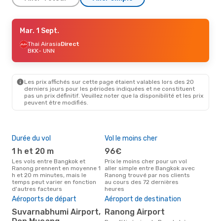
Mer. 14 Oct.
Mar. 1 Sept.
- Dim. 18 Oct.
Thai Airasia
Thai Airasia
Direct
Direct
BKK
BKK
- UNN
- UNN
Thai Airasia
Direct
UNN
- BKK
Les prix affichés sur cette page étaient valables lors des 20
Jeu. 3 Sept.
- Mer. 9 Sept.
derniers jours pour les périodes indiquées et ne constituent
pas un prix définitif. Veuillez noter que la disponibilité et les prix
Thai Airasia
Direct
peuvent être modifiés.
BKK
- UNN
Thai Airasia
Direct
UNN
- BKK
Durée du vol
Vol le moins cher
Hau
Lun. 26 Oct.
- Jeu. 29 Oct.
1 h et 20 m
96€
av
Thai Airasia
Direct
Les vols entre Bangkok et
Prix le moins cher pour un vol
Selon les données de recherche,
BKK
- UNN
Ranong prennent en moyenne 1
aller simple entre Bangkok avec
avri
Thai Airasia
Direct
h et 20 m minutes, mais le
Ranong trouvé par nos clients
cha
UNN
- BKK
temps peut varier en fonction
au cours des 72 dernières
Ban
d'autres facteurs
heures
Pri
Aéroports de départ
Aéroport de destination
85
Suvarnabhumi Airport,
Ranong Airport
Le prix moyen d'un vol Bangkok
- R