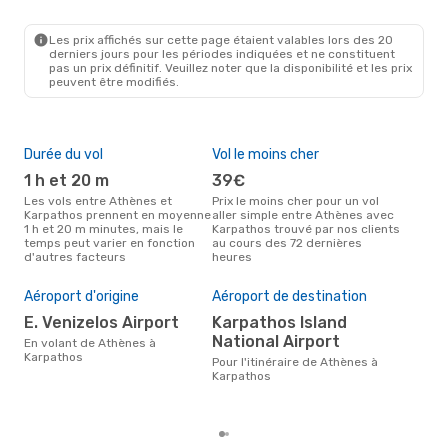
ATH
- AOK
Olympic Air
Direct
AOK
- ATH
Les prix affichés sur cette page étaient valables lors des 20
derniers jours pour les périodes indiquées et ne constituent
pas un prix définitif. Veuillez noter que la disponibilité et les prix
peuvent être modifiés.
Durée du vol
Vol le moins cher
Hau
1 h et 20 m
39€
av
Les vols entre Athènes et
Prix le moins cher pour un vol
Selon les données de recherche,
Karpathos prennent en moyenne
aller simple entre Athènes avec
avri
1 h et 20 m minutes, mais le
Karpathos trouvé par nos clients
cha
temps peut varier en fonction
au cours des 72 dernières
Ath
d'autres facteurs
heures
Pri
Aéroport d'origine
Aéroport de destination
10
E. Venizelos Airport
Karpathos Island
Le prix moyen d'un vol Athènes -
National Airport
Kar
En volant de Athènes à
100 
Karpathos
Pour l'itinéraire de Athènes à
der
Karpathos