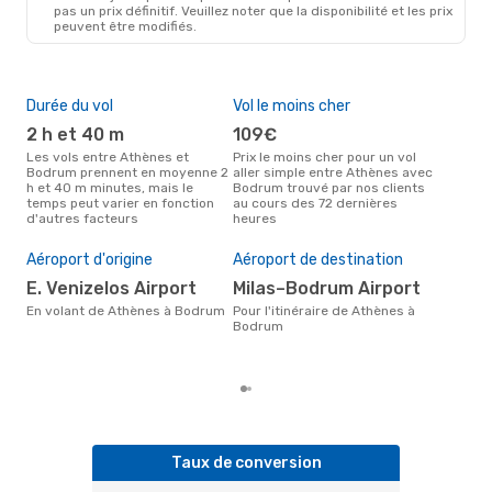
pas un prix définitif. Veuillez noter que la disponibilité et les prix
peuvent être modifiés.
Durée du vol
Vol le moins cher
Hau
2 h et 40 m
109€
av
Les vols entre Athènes et
Prix le moins cher pour un vol
Selon les données de recherche,
Bodrum prennent en moyenne 2
aller simple entre Athènes avec
avri
h et 40 m minutes, mais le
Bodrum trouvé par nos clients
cha
temps peut varier en fonction
au cours des 72 dernières
Ath
d'autres facteurs
heures
Mei
rés
Aéroport d'origine
Aéroport de destination
a
E. Venizelos Airport
Milas–Bodrum Airport
Selon des données réelles,
nov
En volant de Athènes à Bodrum
Pour l'itinéraire de Athènes à
popu
Bodrum
des
dép
Taux de conversion