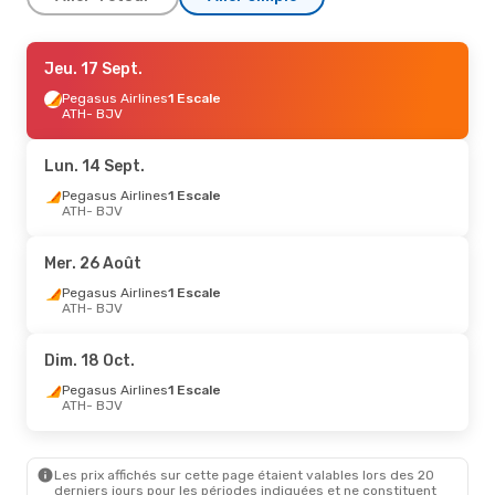
Jeu. 17 Sept.
Jeu. 17 Sept.
- Mer. 23 Sept.
Pegasus Airlines
Pegasus Airlines
1 Escale
1 Escale
ATH
ATH
- BJV
- BJV
Pegasus Airlines
1 Escale
BJV
- ATH
Lun. 14 Sept.
Sam. 22 Août
Pegasus Airlines
- Mer. 26 Août
1 Escale
ATH
- BJV
Pegasus Airlines
1 Escale
ATH
- BJV
Pegasus Airlines
1 Escale
Mer. 26 Août
BJV
- ATH
Pegasus Airlines
1 Escale
ATH
- BJV
Dim. 18 Oct.
Pegasus Airlines
1 Escale
ATH
- BJV
Les prix affichés sur cette page étaient valables lors des 20
derniers jours pour les périodes indiquées et ne constituent