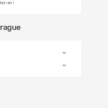
itez-en !
Prague