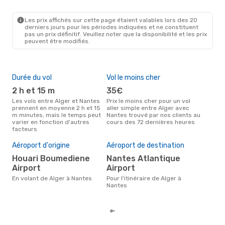
ALG
- NTE
Air Algerie
Direct
NTE
- ALG
Les prix affichés sur cette page étaient valables lors des 20
derniers jours pour les périodes indiquées et ne constituent
pas un prix définitif. Veuillez noter que la disponibilité et les prix
peuvent être modifiés.
Durée du vol
Vol le moins cher
Hau
2 h et 15 m
35€
av
Les vols entre Alger et Nantes
Prix le moins cher pour un vol
Selon les données de recherche,
prennent en moyenne 2 h et 15
aller simple entre Alger avec
avri
m minutes, mais le temps peut
Nantes trouvé par nos clients au
cha
varier en fonction d'autres
cours des 72 dernières heures
à N
facteurs
Pri
Aéroport d'origine
Aéroport de destination
16
Houari Boumediene
Nantes Atlantique
Le prix moyen d'un vol Alger -
Nan
Airport
Airport
165 
En volant de Alger à Nantes
Pour l'itinéraire de Alger à
der
Nantes