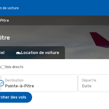
n de voiture
Pitre
itre
tel
Location de voiture
s
Vols directs
Destination
Départ le
Date
cher des vols