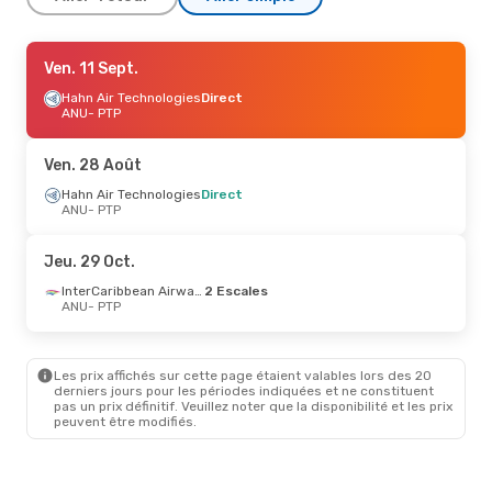
Ven. 28 Août
Ven. 11 Sept.
- Lun. 31 Août
Hahn Air Technologies
Hahn Air Technologies
Direct
Direct
ANU
ANU
- PTP
- PTP
St Barth Executive
2 Escales
PTP
- ANU
Ven. 28 Août
Hahn Air Technologies
Direct
ANU
- PTP
Jeu. 29 Oct.
InterCaribbean Airways
2 Escales
ANU
- PTP
Les prix affichés sur cette page étaient valables lors des 20
derniers jours pour les périodes indiquées et ne constituent
pas un prix définitif. Veuillez noter que la disponibilité et les prix
peuvent être modifiés.