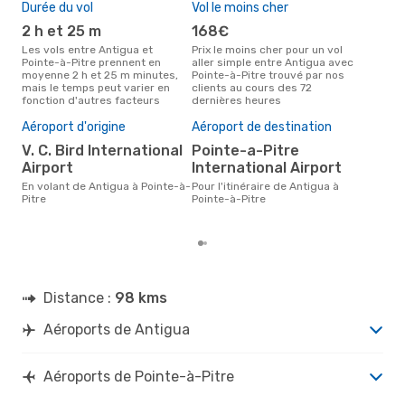
Durée du vol
Vol le moins cher
Hau
2 h et 25 m
168€
av
Les vols entre Antigua et
Prix le moins cher pour un vol
Selon les données de recherche,
Pointe-à-Pitre prennent en
aller simple entre Antigua avec
avri
moyenne 2 h et 25 m minutes,
Pointe-à-Pitre trouvé par nos
cha
mais le temps peut varier en
clients au cours des 72
Anti
fonction d'autres facteurs
dernières heures
Pri
7
Aéroport d'origine
Aéroport de destination
Le prix moyen d'un vol Antigua -
V. C. Bird International
Pointe-a-Pitre
Poi
Airport
International Airport
est 
des
En volant de Antigua à Pointe-à-
Pour l'itinéraire de Antigua à
Pitre
Pointe-à-Pitre
Distance :
98 kms
Aéroports de Antigua
Aéroports de Pointe-à-Pitre