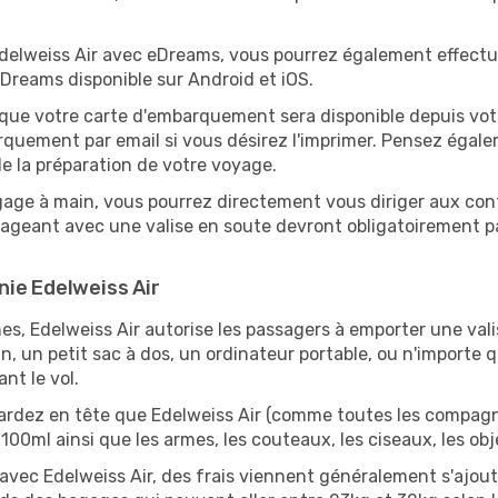
 Edelweiss Air avec eDreams, vous pourrez également effectu
eDreams disponible sur Android et iOS.
que votre carte d'embarquement sera disponible depuis vo
barquement par email si vous désirez l'imprimer. Pensez ég
 de la préparation de votre voyage.
e à main, vous pourrez directement vous diriger aux contrô
ageant avec une valise en soute devront obligatoirement p
nie Edelweiss Air
 Edelweiss Air autorise les passagers à emporter une valis
n, un petit sac à dos, un ordinateur portable, ou n'importe q
nt le vol.
ardez en tête que Edelweiss Air (comme toutes les compagnie
e 100ml ainsi que les armes, les couteaux, les ciseaux, les 
ec Edelweiss Air, des frais viennent généralement s'ajouter s