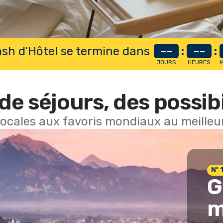
lash d'Hôtel se termine dans
--
:
--
:
JOURS
HEURES
M
de séjours, des possibi
locales aux favoris mondiaux au meilleur
Nº 
G
m