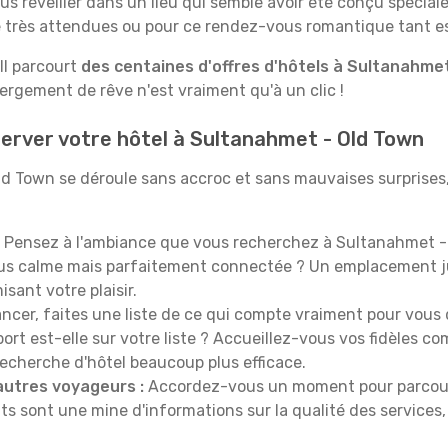
us réveiller dans un lieu qui semble avoir été conçu spécia
le très attendues ou pour ce rendez-vous romantique tant e
Il parcourt
des centaines d'offres d'hôtels à Sultanahme
rgement de rêve n'est vraiment qu'à un clic !
erver votre hôtel à Sultanahmet - Old Town
ld Town se déroule sans accroc et sans mauvaises surprises
Pensez à l'ambiance que vous recherchez à Sultanahmet -
plus calme mais parfaitement connectée ? Un emplacement j
sant votre plaisir.
ncer, faites une liste de ce qui compte vraiment pour vous 
port est-elle sur votre liste ? Accueillez-vous vos fidèles c
recherche d'hôtel beaucoup plus efficace.
autres voyageurs :
Accordez-vous un moment pour parcourir 
ts sont une mine d'informations sur la qualité des services, 