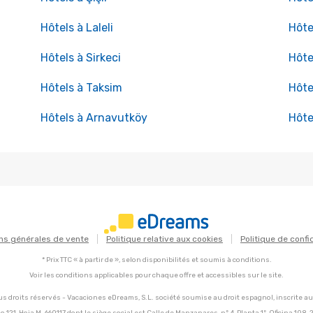
Hôtels à Laleli
Hôte
Hôtels à Sirkeci
Hôte
Hôtels à Taksim
Hôte
Hôtels à Arnavutköy
Hôte
ns générales de vente
Politique relative aux cookies
Politique de confi
* Prix TTC « à partir de », selon disponibilités et soumis à conditions.
Voir les conditions applicables pour chaque offre et accessibles sur le site.
s droits réservés - Vacaciones eDreams, S.L. société soumise au droit espagnol, inscrite a