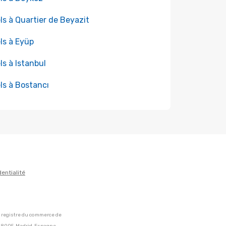
ls à Quartier de Beyazit
ls à Eyüp
ls à Istanbul
ls à Bostancı
dentialité
u registre du commerce de