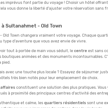
es imprévus font partie du voyage ! Choisir un hôtel offran
Cela vous donne la liberté d'ajuster votre réservation sans f
d à Sultanahmet - Old Town
 - Old Town changera vraiment votre voyage. Chaque quart
au type d'aventure que vous avez envie de vivre.
'avoir tout à portée de main vous séduit, le
centre
est sans co
s boutiques animées et des monuments incontournables. C'es
 pied.
is avec une touche plus locale ? Essayez de séjourner juste 
tels très bien notés pour leur emplacement de choix.
affaires
constituent une solution des plus pratiques. Vous
tués à proximité des principaux centres d'activité des entrep
uthentique et calme, les
quartiers résidentiels
sont une ex