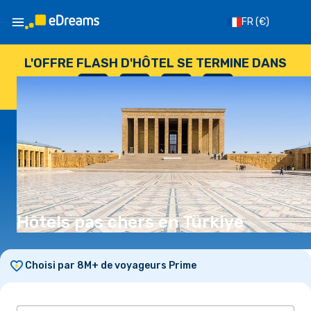
FR
(€)
L'OFFRE FLASH D'HÔTEL SE TERMINE DANS
--
:
--
:
--
:
--
JOURS
HEURES
MINUTES
SECONDES
Hôtels pas chers en Türkiye
Choisi par 8M+ de voyageurs Prime