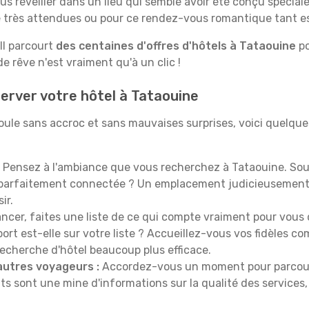
us réveiller dans un lieu qui semble avoir été conçu spécia
le très attendues ou pour ce rendez-vous romantique tant e
Il parcourt
des centaines d'offres d'hôtels à Tataouine
po
 rêve n'est vraiment qu'à un clic !
erver votre hôtel à Tataouine
oule sans accroc et sans mauvaises surprises, voici quelque
Pensez à l'ambiance que vous recherchez à Tataouine. Sou
 parfaitement connectée ? Un emplacement judicieusement 
ir.
ncer, faites une liste de ce qui compte vraiment pour vous 
port est-elle sur votre liste ? Accueillez-vous vos fidèles c
recherche d'hôtel beaucoup plus efficace.
autres voyageurs :
Accordez-vous un moment pour parcourir 
ts sont une mine d'informations sur la qualité des services, 