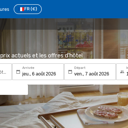
tures
FR
(€)
prix actuels et les offres d'hôtel
Arrivée
Départ
I
Recherchez une destination ou un hôtel