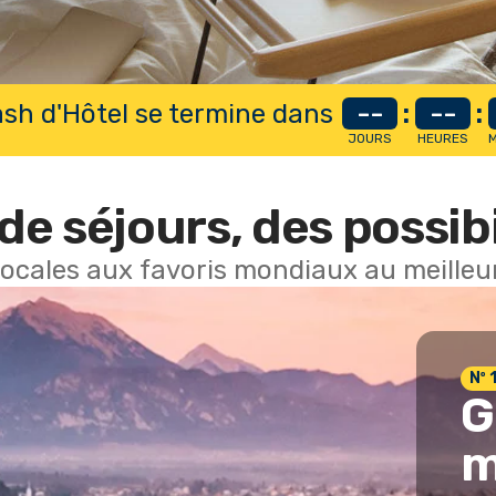
lash d'Hôtel se termine dans
--
:
--
:
JOURS
HEURES
M
de séjours, des possibi
locales aux favoris mondiaux au meilleur
Nº 
G
m