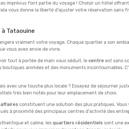
es imprévus font partie du voyage ! Choisir un hôtel offran
Cela vous donne la liberté d'ajuster votre réservation sans f
d à Tataouine
angera vraiment votre voyage. Chaque quartier a son ambia
ue vous avez envie de vivre.
'avoir tout à portée de main vous séduit, le
centre
est sans co
s boutiques animées et des monuments incontournables. C'es
is avec une touche plus locale ? Essayez de séjourner juste 
tels très bien notés pour leur emplacement de choix.
affaires
constituent une solution des plus pratiques. Vous
tués à proximité des principaux centres d'activité des entrep
uthentique et calme, les
quartiers résidentiels
sont une ex