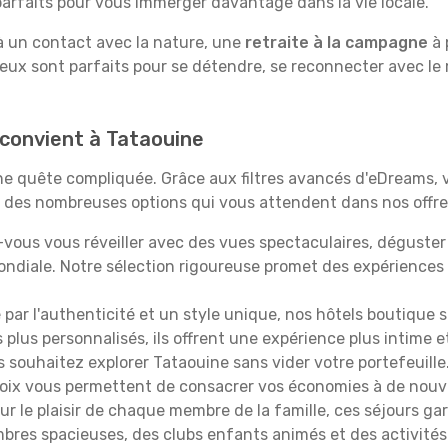
rfaits pour vous immerger davantage dans la vie locale.
 à un contact avec la nature, une
retraite à la campagne
à 
ieux sont parfaits pour se détendre, se reconnecter avec le
 convient à Tataouine
 une quête compliquée. Grâce aux filtres avancés d'eDreams,
çu des nombreuses options qui vous attendent dans nos offres
vous vous réveiller avec des vues spectaculaires, déguste
ndiale. Notre sélection rigoureuse promet des expériences
é par l'authenticité et un style unique, nos hôtels boutique 
s plus personnalisés, ils offrent une expérience plus intime 
s souhaitez explorer Tataouine sans vider votre portefeuill
hoix vous permettent de consacrer vos économies à de nouv
r le plaisir de chaque membre de la famille, ces séjours ga
mbres spacieuses, des clubs enfants animés et des activités