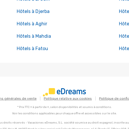
Hôtels à Djerba
Hôte
Hôtels à Aghir
Hôte
Hôtels à Mahdia
Hôte
Hôtels à Fatou
Hôte
ns générales de vente
Politique relative aux cookies
Politique de confi
* Prix TTC « à partir de », selon disponibilités et soumis à conditions.
Voir les conditions applicables pour chaque offre et accessibles sur le site.
s droits réservés - Vacaciones eDreams, S.L. société soumise au droit espagnol, inscrite a