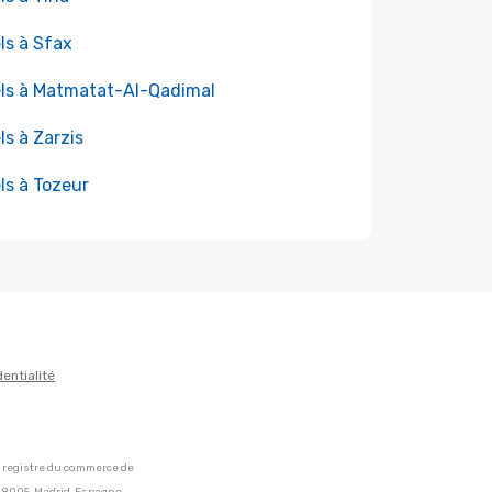
ls à Sfax
ls à Matmatat-Al-Qadimal
ls à Zarzis
ls à Tozeur
dentialité
u registre du commerce de