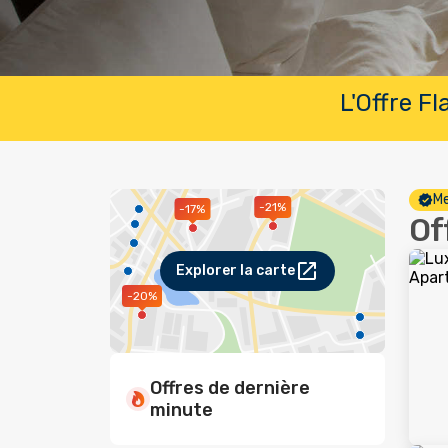
L'Offre F
Me
-21%
-17%
Of
Explorer la carte
-20%
Offres de dernière
minute