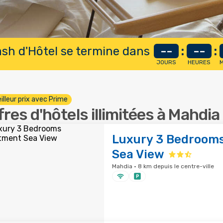
lash d'Hôtel se termine dans
--
:
--
:
JOURS
HEURES
M
illeur prix avec Prime
fres d'hôtels illimitées à Mahdia
Luxury 3 Bedroom
Sea View
Mahdia · 8 km depuis le centre-ville