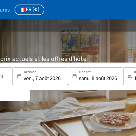
tures
FR
(€)
prix actuels et les offres d'hôtel
Arrivée
Départ
I
Recherchez une destination ou un hôtel