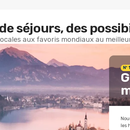
de séjours, des possibi
locales aux favoris mondiaux au meilleur
Nº 
G
m
Nous
les 