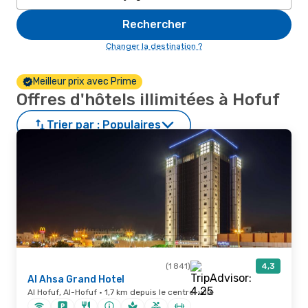
Rechercher
Changer la destination ?
Meilleur prix avec Prime
Offres d'hôtels illimitées à Hofuf
Trier par :
Populaires
(1 841)
4,3
Al Ahsa Grand Hotel
Al Hofuf, Al-Hofuf · 1,7 km depuis le centre-ville