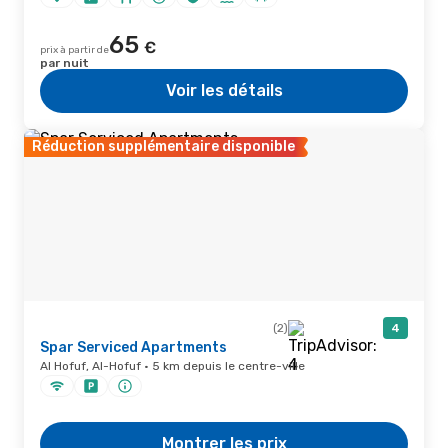
65
€
prix à partir de
par nuit
Voir les détails
Réduction supplémentaire disponible
(2)
4
Spar Serviced Apartments
Al Hofuf, Al-Hofuf · 5 km depuis le centre-ville
Montrer les prix