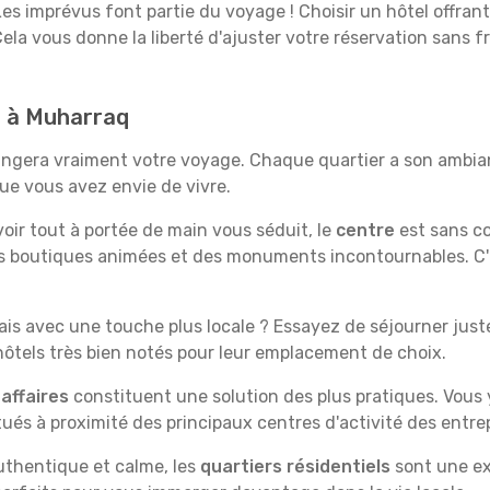
es imprévus font partie du voyage ! Choisir un hôtel offran
Cela vous donne la liberté d'ajuster votre réservation sans f
d à Muharraq
angera vraiment votre voyage. Chaque quartier a son ambian
ue vous avez envie de vivre.
'avoir tout à portée de main vous séduit, le
centre
est sans co
s boutiques animées et des monuments incontournables. C'es
is avec une touche plus locale ? Essayez de séjourner juste 
tels très bien notés pour leur emplacement de choix.
affaires
constituent une solution des plus pratiques. Vous
tués à proximité des principaux centres d'activité des entrep
uthentique et calme, les
quartiers résidentiels
sont une ex