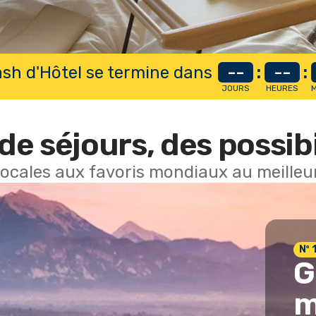
lash d'Hôtel se termine dans
--
:
--
:
JOURS
HEURES
M
de séjours, des possibi
locales aux favoris mondiaux au meilleur
Nº 
G
m