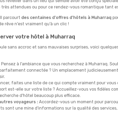
us réveiller dans un lieu qui semble avoir été conçu spécia
le très attendues ou pour ce rendez-vous romantique tant e
Il parcourt
des centaines d'offres d'hôtels à Muharraq
pou
 rêve n'est vraiment qu'à un clic !
server votre hôtel à Muharraq
ule sans accroc et sans mauvaises surprises, voici quelque
Pensez à l'ambiance que vous recherchez à Muharraq. Souh
 parfaitement connectée ? Un emplacement judicieusement 
ir.
ncer, faites une liste de ce qui compte vraiment pour vous 
port est-elle sur votre liste ? Accueillez-vous vos fidèles c
recherche d'hôtel beaucoup plus efficace.
autres voyageurs :
Accordez-vous un moment pour parcourir 
ts sont une mine d'informations sur la qualité des services, 