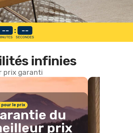
--
:
--
INUTES
SECONDES
lités infinies
 prix garanti
1 pour le prix
arantie du
eilleur prix