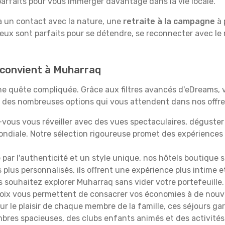
rfaits pour vous immerger davantage dans la vie locale.
 à un contact avec la nature, une
retraite à la campagne
à 
ieux sont parfaits pour se détendre, se reconnecter avec le
s convient à Muharraq
 une quête compliquée. Grâce aux filtres avancés d'eDreams,
çu des nombreuses options qui vous attendent dans nos offres
vous vous réveiller avec des vues spectaculaires, déguste
ndiale. Notre sélection rigoureuse promet des expériences
é par l'authenticité et un style unique, nos hôtels boutique 
s plus personnalisés, ils offrent une expérience plus intime 
s souhaitez explorer Muharraq sans vider votre portefeuille
hoix vous permettent de consacrer vos économies à de nouv
r le plaisir de chaque membre de la famille, ces séjours ga
mbres spacieuses, des clubs enfants animés et des activités