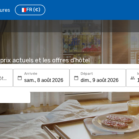
tures
FR
(€)
prix actuels et les offres d'hôtel
Arrivée
Départ
I
Recherchez une destination ou un hôtel