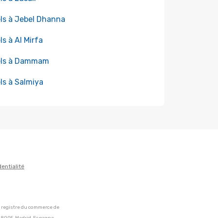
ls à Jebel Dhanna
ls à Al Mirfa
els à Dammam
ls à Salmiya
dentialité
u registre du commerce de