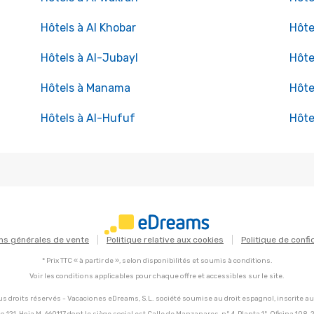
Hôtels à Al Khobar
Hôte
Hôtels à Al-Jubayl
Hôte
Hôtels à Manama
Hôt
Hôtels à Al-Hufuf
Hôte
ns générales de vente
Politique relative aux cookies
Politique de confi
* Prix TTC « à partir de », selon disponibilités et soumis à conditions.
Voir les conditions applicables pour chaque offre et accessibles sur le site.
s droits réservés - Vacaciones eDreams, S.L. société soumise au droit espagnol, inscrite a