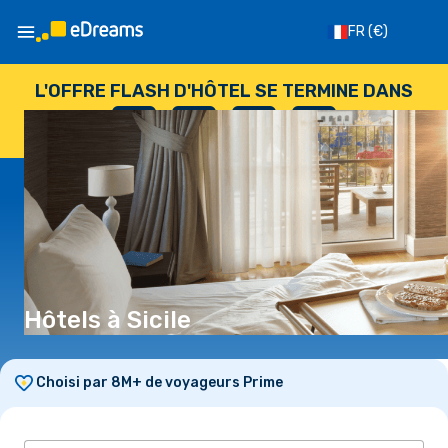
FR
(€)
L'OFFRE FLASH D'HÔTEL SE TERMINE DANS
--
:
--
:
--
:
--
JOURS
HEURES
MINUTES
SECONDES
Hôtels à Sicile
Choisi par 8M+ de voyageurs Prime