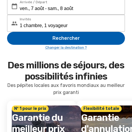
Arrivée / Départ
Invités
Rechercher
Changer la destination ?
Des millions de séjours, des
possibilités infinies
Des pépites locales aux favoris mondiaux au meilleur
prix garanti
Nº 1 pour le prix
Flexibilité totale
Garantie du
Garantie
meilleur prix
d'annulatio