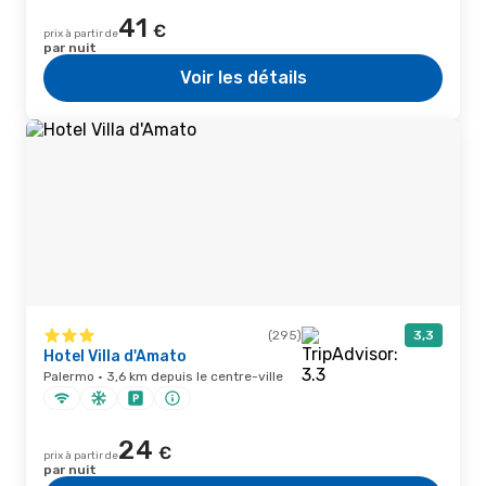
41
€
prix à partir de
par nuit
Voir les détails
(295)
3,3
Hotel Villa d'Amato
Palermo · 3,6 km depuis le centre-ville
24
€
prix à partir de
par nuit