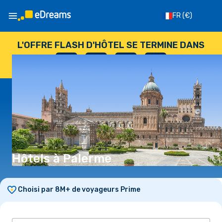
FR
(€)
L'OFFRE FLASH D'HÔTEL SE TERMINE DANS
--
:
--
:
--
:
--
JOURS
HEURES
MINUTES
SECONDES
Hôtels à Palerme
Choisi par 8M+ de voyageurs Prime