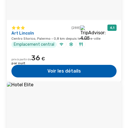
(288)
4,1
Art Lincoln
Centro Storico, Palermo · 0,8 km depuis le centre-ville
Emplacement central
36
€
prix à partir de
par nuit
Voir les détails