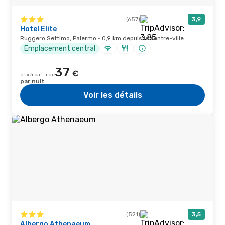
(657)
3,9
Hotel Elite
Ruggero Settimo, Palermo · 0,9 km depuis le centre-ville
Emplacement central
37
€
prix à partir de
par nuit
Voir les détails
(521)
3,5
Albergo Athenaeum