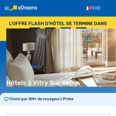
FR
(€)
L'OFFRE FLASH D'HÔTEL SE TERMINE DANS
--
:
--
:
--
:
--
JOURS
HEURES
MINUTES
SECONDES
Hôtels à Vitry Sur Seine
Choisi par 8M+ de voyageurs Prime