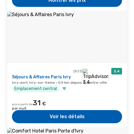
Montrer les prix
(833)
3,4
Séjours & Affaires Paris Ivry
Ivry-port, Ivry-sur-Seine · 0,9 km depuis le centre-ville
Emplacement central
31
€
prix à partir de
par nuit
Voir les détails