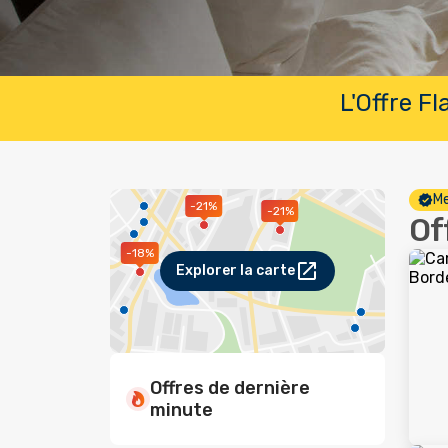
L'Offre F
Me
-21%
-21%
Of
-18%
Explorer la carte
Offres de dernière
minute