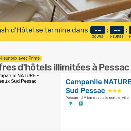
lash d'Hôtel se termine dans
--
:
--
:
JOURS
HEURES
M
illeur prix avec Prime
fres d'hôtels illimitées à Pessac
Campanile NATURE
Sud Pessac
Pessac · 2,9 km depuis le centre-ville