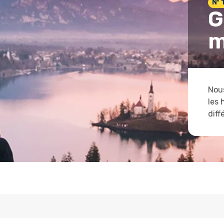
Nº 
G
m
Nous
les 
diff