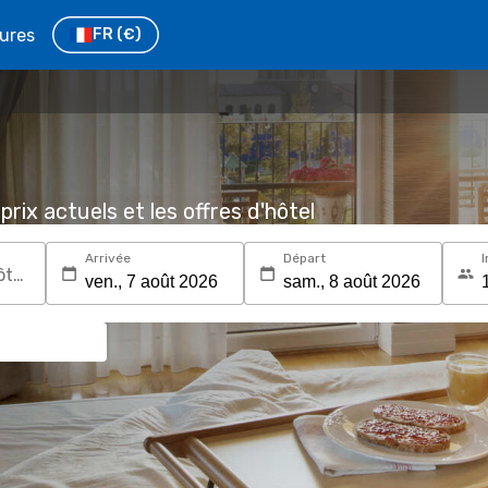
tures
FR
(€)
prix actuels et les offres d'hôtel
Arrivée
Départ
I
Recherchez une destination ou un hôtel