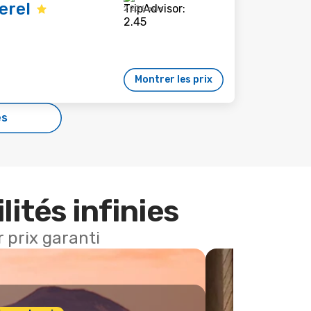
erel
2 206 avis
Montrer les prix
es
lités infinies
 prix garanti