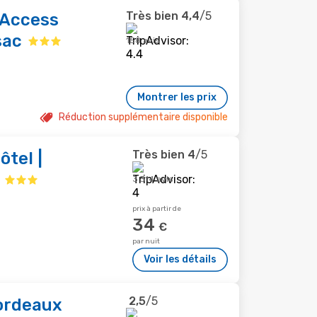
Très bien
4,4
/5
 Access
sac
158 avis
Montrer les prix
Réduction supplémentaire disponible
Très bien
4
/5
ôtel |
3 314 avis
prix à partir de
34
€
par nuit
Voir les détails
2,5
/5
ordeaux