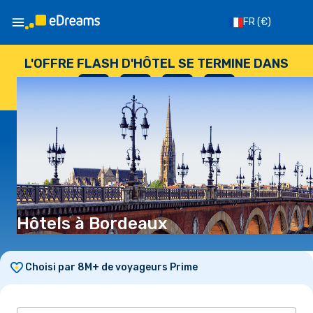
FR
(€)
L'OFFRE FLASH D'HÔTEL SE TERMINE DANS
--
:
--
:
--
:
--
JOURS
HEURES
MINUTES
SECONDES
Hôtels à Bordeaux
Choisi par 8M+ de voyageurs Prime