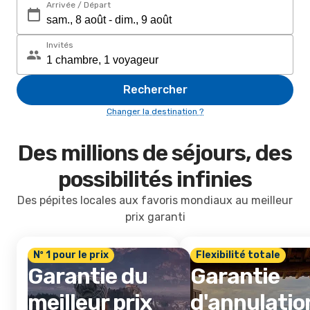
Arrivée / Départ
Invités
Rechercher
Changer la destination ?
Des millions de séjours, des
possibilités infinies
Des pépites locales aux favoris mondiaux au meilleur
prix garanti
Nº 1 pour le prix
Flexibilité totale
Garantie du
Garantie
meilleur prix
d'annulatio