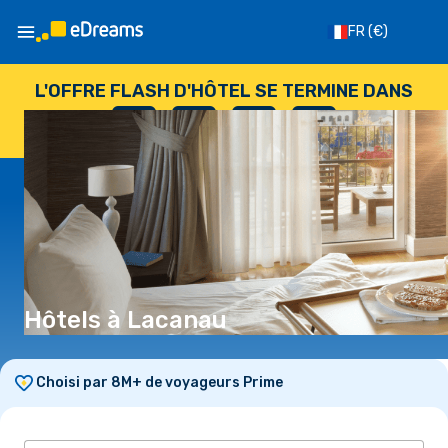
FR
(€)
L'OFFRE FLASH D'HÔTEL SE TERMINE DANS
--
:
--
:
--
:
--
JOURS
HEURES
MINUTES
SECONDES
Hôtels à Lacanau
Choisi par 8M+ de voyageurs Prime