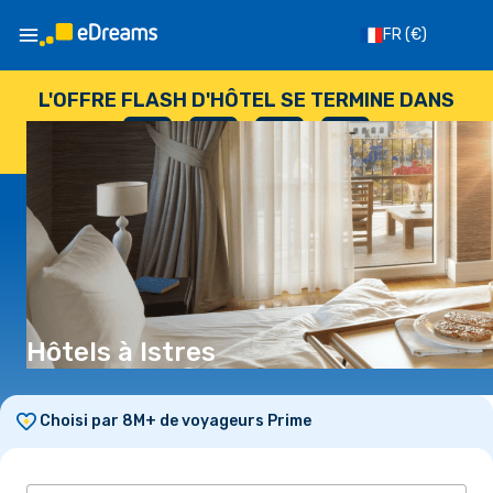
FR
(€)
L'OFFRE FLASH D'HÔTEL SE TERMINE DANS
--
:
--
:
--
:
--
JOURS
HEURES
MINUTES
SECONDES
Hôtels à Istres
Choisi par 8M+ de voyageurs Prime