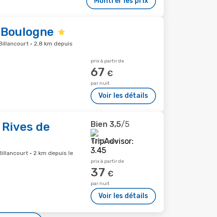
Montrer les prix
 Boulogne
illancourt · 2,8 km depuis
prix à partir de
67
€
par nuit
Voir les détails
Bien
3,5
/5
 Rives de
1 335 avis
llancourt · 2 km depuis le
prix à partir de
37
€
par nuit
Voir les détails