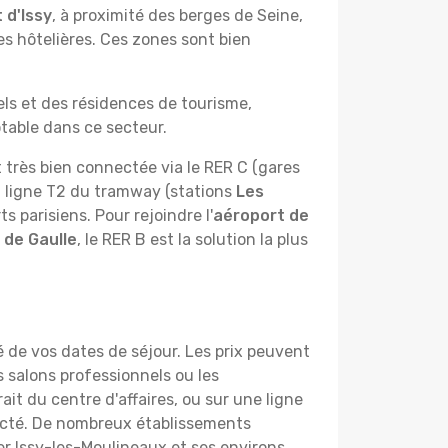
 d'Issy
, à proximité des berges de Seine,
s hôtelières. Ces zones sont bien
els et des résidences de tourisme,
table dans ce secteur.
 très bien connectée via le RER C (gares
la ligne T2 du tramway (stations
Les
ts parisiens. Pour rejoindre l'
aéroport de
 de Gaulle
, le RER B est la solution la plus
té de vos dates de séjour. Les prix peuvent
s salons professionnels ou les
it du centre d'affaires, ou sur une ligne
ecté. De nombreux établissements
r Issy-les-Moulineaux et ses environs,