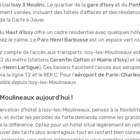
rcial
Issy 3 Moulin
s. Le quartier de la
gare d'Issy
et du
Pont
nt variées, incluant des hôtels d'affaires et des résidence
e la Carte à Jouer.
du
Haut d'Issy
offre un cadre résidentiel avec quelques hôt
hez le calme. Le
Parc Henri Barbusse
est un espace vert no
z compte de l'accès aux transports. Issy-les-Moulineaux est
e 12 du métro (stations
Corentin Celton
et
Mairie d'Issy
) et 
-Henri Lartigue
). Ces liaisons facilitent l'accès aux aéropor
a la ligne T2 et le RER C. Pour l'
aéroport de Paris-Charles
sible depuis Issy-les-Moulineaux.
Moulineaux aujourd'hui !
ervation d'hôtel à Issy-les-Moulineaux, pensez à la flexibili
re, et éviter les périodes de forte demande comme les grand
la différence. Optez pour un hôtel situé légèrement en retra
ouver des tarifs plus avantageux tout en restant bien conn
 prolongés, une option intéressante si vous comptez explore