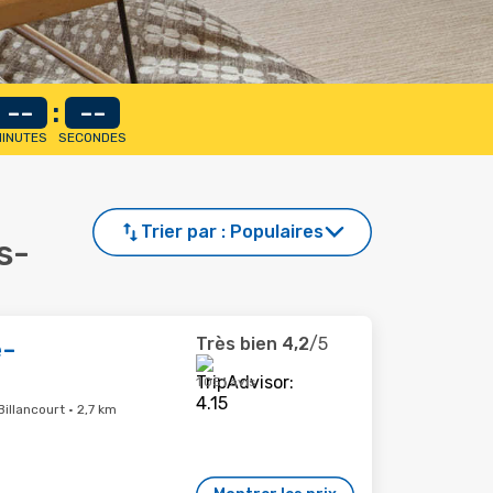
--
:
--
INUTES
SECONDES
Trier par :
Populaires
s-
Très bien
4,2
/5
e-
1 051 avis
illancourt · 2,7 km