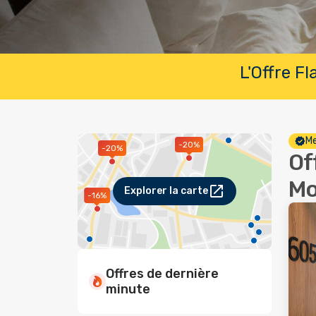
L'Offre F
Me
-20%
-20%
Of
Mo
Explorer la carte
-16%
Offres de dernière
minute