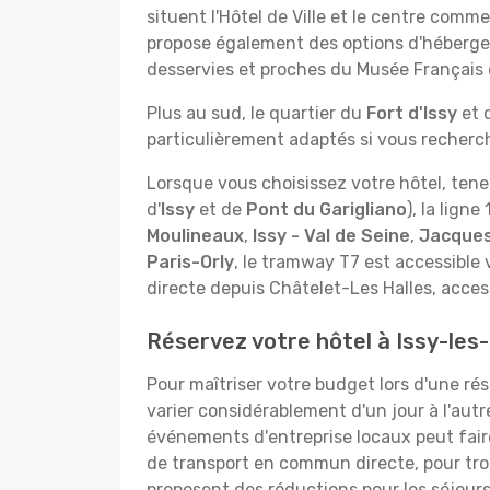
situent l'Hôtel de Ville et le centre comme
propose également des options d'hébergeme
desservies et proches du Musée Français d
Plus au sud, le quartier du
Fort d'Issy
et 
particulièrement adaptés si vous recherc
Lorsque vous choisissez votre hôtel, tene
d'
Issy
et de
Pont du Garigliano
), la lign
Moulineaux
,
Issy - Val de Seine
,
Jacques
Paris-Orly
, le tramway T7 est accessible vi
directe depuis Châtelet-Les Halles, acces
Réservez votre hôtel à Issy-les-
Pour maîtriser votre budget lors d'une rés
varier considérablement d'un jour à l'aut
événements d'entreprise locaux peut faire 
de transport en commun directe, pour tr
proposent des réductions pour les séjours