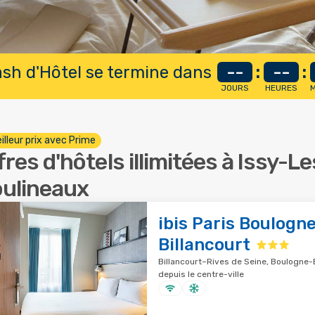
lash d'Hôtel se termine dans
--
:
--
:
JOURS
HEURES
M
illeur prix avec Prime
fres d'hôtels illimitées à Issy-Le
ulineaux
ibis Paris Boulogn
Billancourt
Billancourt–Rives de Seine, Boulogne-B
depuis le centre-ville