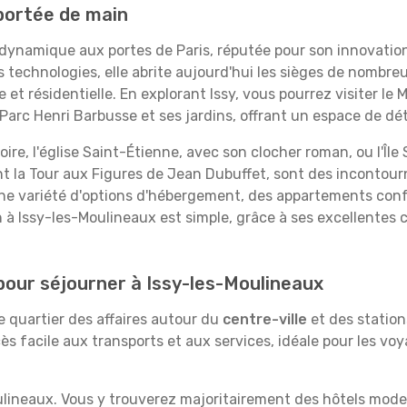
 portée de main
 dynamique aux portes de Paris, réputée pour son innovatio
 technologies, elle abrite aujourd'hui les sièges de nombreu
t résidentielle. En explorant Issy, vous pourrez visiter le 
 Parc Henri Barbusse et ses jardins, offrant un espace de dé
oire, l'église Saint-Étienne, avec son clocher roman, ou l'Î
t la Tour aux Figures de Jean Dubuffet, sont des incontourn
se une variété d'options d'hébergement, des appartements con
ion à Issy-les-Moulineaux est simple, grâce à ses excellent
 pour séjourner à Issy-les-Moulineaux
e quartier des affaires autour du
centre-ville
et des station
cès facile aux transports et aux services, idéale pour les v
lineaux. Vous y trouverez majoritairement des hôtels modern