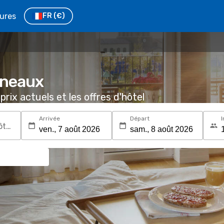
tures
FR
(€)
ineaux
prix actuels et les offres d'hôtel
Arrivée
Départ
I
Recherchez une destination ou un hôtel