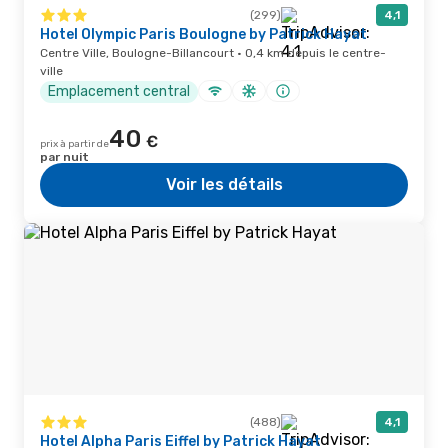
(299)
4,1
Hotel Olympic Paris Boulogne by Patrick Hayat
Centre Ville, Boulogne-Billancourt · 0,4 km depuis le centre-
ville
Emplacement central
40
€
prix à partir de
par nuit
Voir les détails
(488)
4,1
Hotel Alpha Paris Eiffel by Patrick Hayat