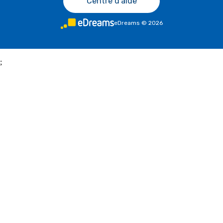
Centre d'aide
eDreams
©
2026
;