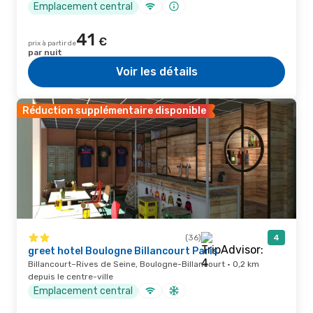
Emplacement central
41
€
prix à partir de
par nuit
Voir les détails
Réduction supplémentaire disponible
(36)
4
greet hotel Boulogne Billancourt Paris
Billancourt–Rives de Seine, Boulogne-Billancourt · 0,2 km
depuis le centre-ville
Emplacement central