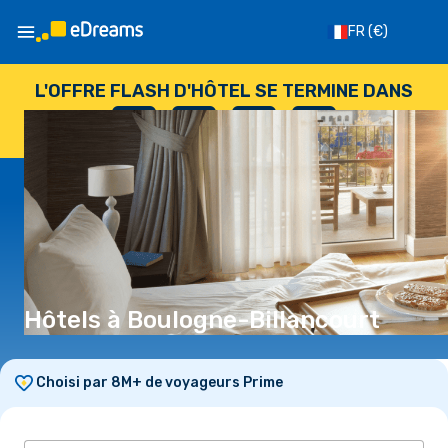
FR
(€)
L'OFFRE FLASH D'HÔTEL SE TERMINE DANS
--
:
--
:
--
:
--
JOURS
HEURES
MINUTES
SECONDES
Hôtels à Boulogne-Billancourt
Choisi par 8M+ de voyageurs Prime