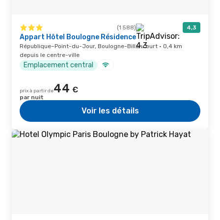
(1 588)
4,3
Appart Hôtel Boulogne Résidence
République–Point-du-Jour, Boulogne-Billancourt · 0,4 km
depuis le centre-ville
Emplacement central
44
€
prix à partir de
par nuit
Voir les détails