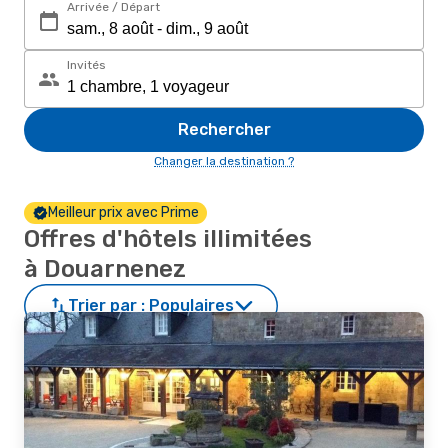
Arrivée / Départ
Invités
Rechercher
Changer la destination ?
Meilleur prix avec Prime
Offres d'hôtels illimitées
à Douarnenez
Trier par :
Populaires