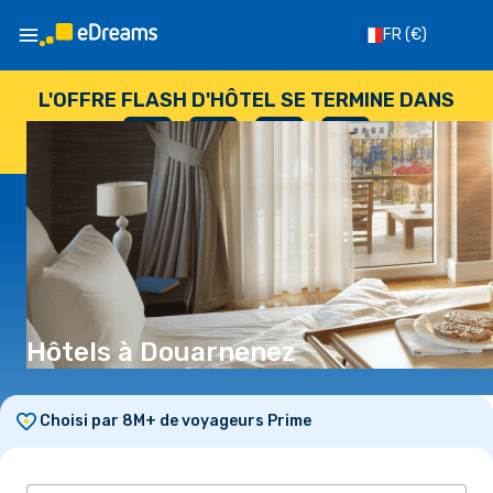
FR
(€)
L'OFFRE FLASH D'HÔTEL SE TERMINE DANS
--
:
--
:
--
:
--
JOURS
HEURES
MINUTES
SECONDES
Hôtels à Douarnenez
Choisi par 8M+ de voyageurs Prime