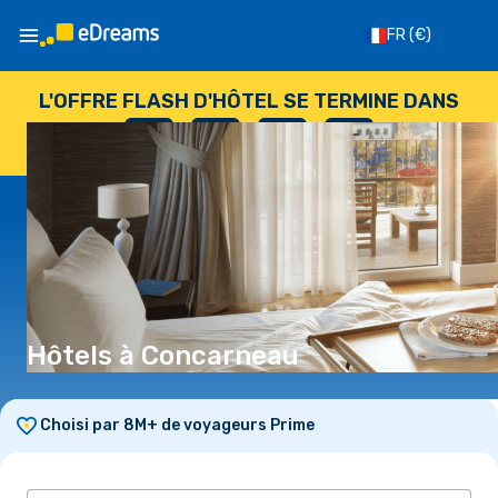
FR
(€)
L'OFFRE FLASH D'HÔTEL SE TERMINE DANS
--
:
--
:
--
:
--
JOURS
HEURES
MINUTES
SECONDES
Hôtels à Concarneau
Choisi par 8M+ de voyageurs Prime