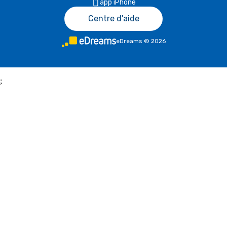
app iPhone
Centre d'aide
eDreams
©
2026
;