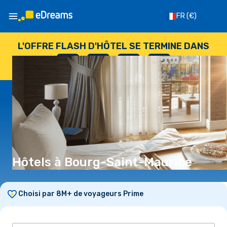
FR
(€)
L'OFFRE FLASH D'HÔTEL SE TERMINE DANS
--
:
--
:
--
:
--
JOURS
HEURES
MINUTES
SECONDES
Hôtels à Bourg-Saint-Maurice
Choisi par 8M+ de voyageurs Prime