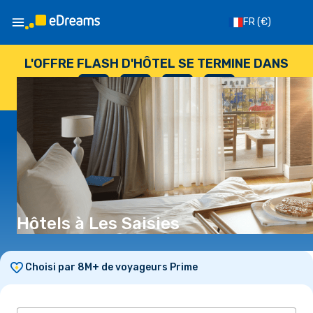
FR
(€)
L'OFFRE FLASH D'HÔTEL SE TERMINE DANS
--
:
--
:
--
:
--
JOURS
HEURES
MINUTES
SECONDES
Hôtels à Les Saisies
Choisi par 8M+ de voyageurs Prime