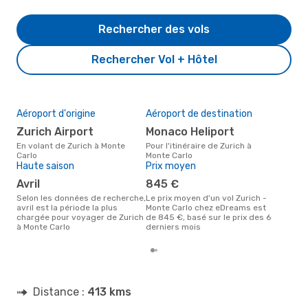
Rechercher des vols
Rechercher Vol + Hôtel
Aéroport d'origine
Aéroport de destination
Mei
rés
Zurich Airport
Monaco Heliport
m
En volant de Zurich à Monte
Pour l'itinéraire de Zurich à
Carlo
Monte Carlo
Selon des données réelles, mars
Haute saison
Prix moyen
est 
pour
avril
845 €
dest
dépa
Selon les données de recherche,
Le prix moyen d'un vol Zurich -
avril est la période la plus
Monte Carlo chez eDreams est
chargée pour voyager de Zurich
de 845 €, basé sur le prix des 6
à Monte Carlo
derniers mois
Distance :
413 kms