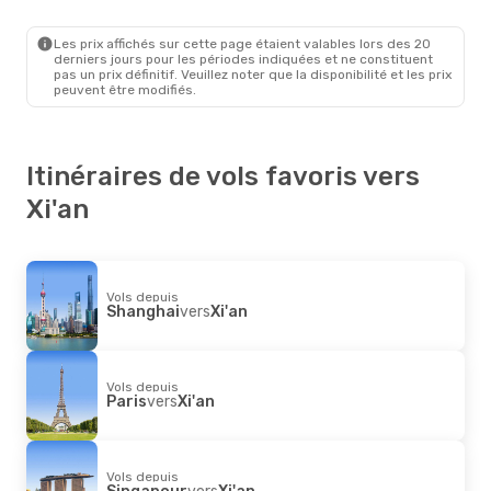
Bangkok
- Xi'an
Thai Lion Air
Direct
Xi'an
- Bangkok
Les prix affichés sur cette page étaient valables lors des 20
derniers jours pour les périodes indiquées et ne constituent
pas un prix définitif. Veuillez noter que la disponibilité et les prix
peuvent être modifiés.
Itinéraires de vols favoris vers
Xi'an
Vols depuis
Shanghai
vers
Xi'an
Vols depuis
Paris
vers
Xi'an
Vols depuis
Singapour
vers
Xi'an