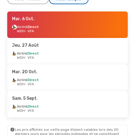
Jeu. 27 Août
Mar. 6 Oct.
- Dim. 30 Août
Airlink
Airlink
Direct
Direct
WDH
WDH
- VFA
- VFA
Airlink
Direct
VFA
- WDH
Jeu. 27 Août
Lun. 5 Oct.
Airlink
Direct
- Sam. 10 Oct.
WDH
- VFA
Airlink
1 Escale
WDH
- VFA
Airlink
Direct
Mar. 20 Oct.
VFA
- WDH
Airlink
Direct
WDH
- VFA
Jeu. 10 Sept.
- Lun. 14 Sept.
Airlink
1 Escale
Sam. 5 Sept.
WDH
- VFA
Airlink
1 Escale
Airlink
Direct
VFA
- WDH
WDH
- VFA
Sam. 26 Sept.
- Dim. 27 Sept.
Les prix affichés sur cette page étaient valables lors des 20
Airlink
1 Escale
derniers jours pour les périodes indiquées et ne constituent