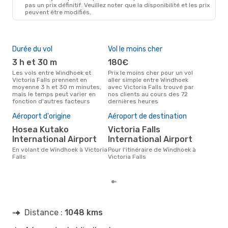
WDH
- VFA
pas un prix définitif. Veuillez noter que la disponibilité et les prix
Airlink
1 Escale
peuvent être modifiés.
VFA
- WDH
Durée du vol
Vol le moins cher
Hau
3 h et 30 m
180€
av
Les vols entre Windhoek et
Prix le moins cher pour un vol
Selon les données de recherche,
Victoria Falls prennent en
aller simple entre Windhoek
avri
moyenne 3 h et 30 m minutes,
avec Victoria Falls trouvé par
cha
mais le temps peut varier en
nos clients au cours des 72
Wind
fonction d'autres facteurs
dernières heures
Pri
3
Aéroport d'origine
Aéroport de destination
Le prix moyen d'un vol Windhoek
Hosea Kutako
Victoria Falls
- Vi
International Airport
International Airport
est 
des
En volant de Windhoek à Victoria
Pour l'itinéraire de Windhoek à
Falls
Victoria Falls
Distance :
1048 kms