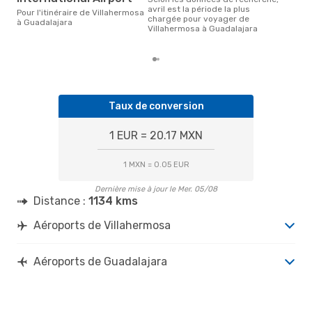
déc
avril est la période la plus
Pour l'itinéraire de Villahermosa
popu
chargée pour voyager de
à Guadalajara
dest
Villahermosa à Guadalajara
dép
Taux de conversion
1 EUR = 20.17 MXN
1 MXN = 0.05 EUR
Dernière mise à jour le Mer. 05/08
Distance :
1134 kms
Aéroports de Villahermosa
Aéroports de Guadalajara