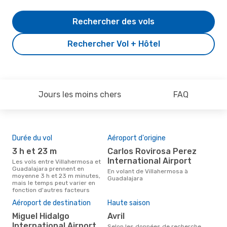
Rechercher des vols
Rechercher Vol + Hôtel
Jours les moins chers
FAQ
Durée du vol
Aéroport d'origine
Com
des
3 h et 23 m
Carlos Rovirosa Perez
V
International Airport
Les vols entre Villahermosa et
Guadalajara prennent en
Compagnie(s) aérienne(s) avec
En volant de Villahermosa à
moyenne 3 h et 23 m minutes,
des 
Guadalajara
mais le temps peut varier en
Gua
fonction d'autres facteurs
Mei
rés
Aéroport de destination
Haute saison
ju
Miguel Hidalgo
avril
International Airport
Selon des données réelles,
Selon les données de recherche,