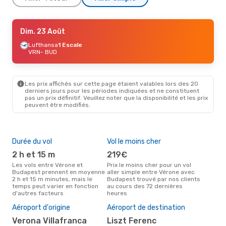
Jeu. 17 Sept.
Dim. 23 Août
- Lun. 21 Sept.
Lufthansa
Lufthansa
1 Escale
1 Escale
VRN
VRN
- BUD
- BUD
Lufthansa
1 Escale
BUD
- VRN
Les prix affichés sur cette page étaient valables lors des 20
derniers jours pour les périodes indiquées et ne constituent
pas un prix définitif. Veuillez noter que la disponibilité et les prix
peuvent être modifiés.
Durée du vol
Vol le moins cher
Hau
2 h et 15 m
219€
av
Les vols entre Vérone et
Prix le moins cher pour un vol
Selon les données de recherche,
Budapest prennent en moyenne
aller simple entre Vérone avec
avri
2 h et 15 m minutes, mais le
Budapest trouvé par nos clients
cha
temps peut varier en fonction
au cours des 72 dernières
Vér
d'autres facteurs
heures
Mei
rés
Aéroport d'origine
Aéroport de destination
n
Verona Villafranca
Liszt Ferenc
Selon des données réelles,