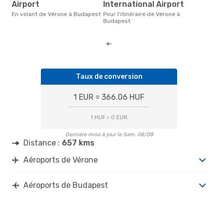
Airport
International Airport
janv
popu
En volant de Vérone à Budapest
Pour l'itinéraire de Vérone à
des
Budapest
dép
Taux de conversion
1 EUR = 366.06 HUF
1 HUF = 0 EUR
Dernière mise à jour le Sam. 08/08
Distance :
657 kms
Aéroports de Vérone
Aéroports de Budapest