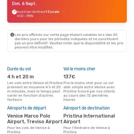
Dim. 6 Sept.
Austrian Airlines
1 Escale
VCE
- PRN
Les prix affichés sur cette page étaient valables lors des 20
derniers jours pour les périodes indiquées et ne constituent
pas un prix définitif. Veuillez noter que la disponibilité et les prix
peuvent être modifiés.
Durée du vol
Vol le moins cher
Hau
4 h et 20 m
137€
av
Les vols entre Venise et Pristina
Prix le moins cher pour un vol
Selon les données de recherche,
prennent en moyenne 4 h et 20
aller simple entre Venise avec
avri
m minutes, mais le temps peut
Pristina trouvé par nos clients
cha
varier en fonction d'autres
au cours des 72 dernières
à Pr
facteurs
heures
Mei
rés
Aéroports de départ
Aéroport de destination
ju
Venice Marco Polo
Pristina International
Selon des données réelles,
Airport, Treviso Airport
Airport
févr
popu
Pour les vols de Venise à
Pour l'itinéraire de Venise à
dest
Pristina
Pristina