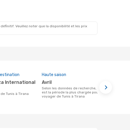
2 Sept.
initif. Veuillez noter que la disponibilité et les prix
estination
Haute saison
Prix moye
avril
460 €
Selon les données de recherche, avril
Le prix moyen d'un vol Tunis - Tirana
est la période la plus chargée pour
chez eDream
re de Tunis à Tirana
voyager de Tunis à Tirana
prix des 6 d