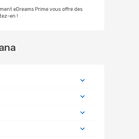
ement eDreams Prime vous offre des
itez-en !
rana