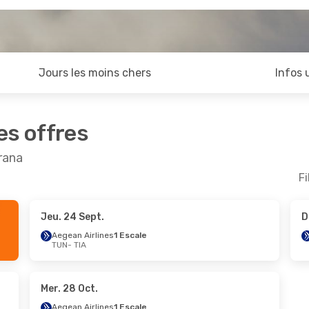
Jours les moins chers
Infos 
es offres
irana
Fi
Jeu. 24 Sept.
D
Sept.
- Lun. 28 Sept.
Ven. 16 Oct.
- Mer. 
Aegean Airlines
1 Escale
TUN
- TIA
rways
1 Escale
ITA Airways
1 Escale
IA
TUN
- TIA
rways
1 Escale
ITA Airways
1 Escale
UN
TIA
- TUN
Mer. 28 Oct.
Aegean Airlines
1 Escale