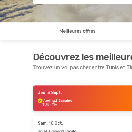
Meilleures offres
Découvrez les meilleur
Trouvez un vol pas cher entre Tunis et T
Jeu. 3 Sept.
Mer. 30 Sept.
- Sam. 10 Oct.
Sam. 19 
Vueling
2 Escales
TUN
- TIA
ITA Airways
1 Escale
ITA Ai
TUN
- TIA
TUN
- T
ITA Airways
1 Escale
ITA Ai
TIA
- TUN
TIA
- T
Sam. 10 Oct.
ITA Airways
1 Escale