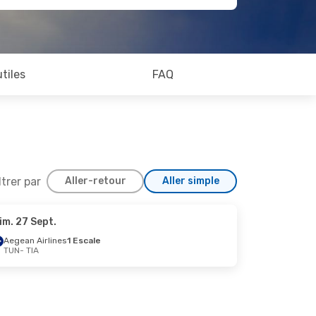
utiles
FAQ
ltrer par
Aller-retour
Aller simple
im. 27 Sept.
21 Oct.
Aegean Airlines
1 Escale
TUN
- TIA