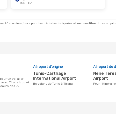
TUN
- TIA
Oct.
- Sam. 24 Oct.
Mar. 1 Sept.
- Mer. 
rways
1 Escale
ITA Airways
1 Escale
IA
TUN
- TIA
rways
1 Escale
ITA Airways
1 Escale
UN
TIA
- TUN
es 20 derniers jours pour les périodes indiquées et ne constituent pas un prix déf
r
Aéroport d'origine
Aéroport de d
Tunis-Carthage
Nene Tereza International
International Airport
Airport
s avec Tirana trouvé
En volant de Tunis à Tirana
Pour l'itinérai
 cours des 72