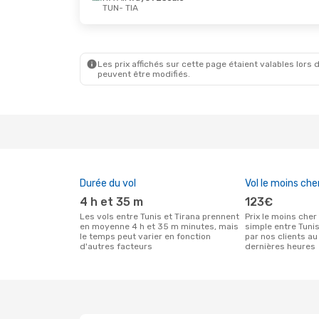
TUN
- TIA
Mer. 9 Sept.
- Mer. 16 Sept.
Jeu. 22 
ITA Airways
1 Escale
ITA Ai
TUN
- TIA
TUN
- T
ITA Airways
1 Escale
ITA Ai
TIA
- TUN
TIA
- T
Les prix affichés sur cette page étaient valables lors d
peuvent être modifiés.
Durée du vol
Vol le moins che
4 h et 35 m
123€
Les vols entre Tunis et Tirana prennent
Prix le moins cher pour un vol aller
en moyenne 4 h et 35 m minutes, mais
simple entre Tuni
le temps peut varier en fonction
par nos clients au
d'autres facteurs
dernières heures