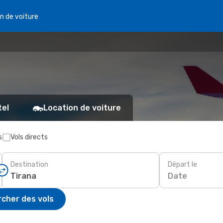
n de voiture
tel
Location de voiture
s
Vols directs
Destination
Départ le
Date
cher des vols