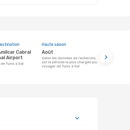
estination
Haute saison
Prix moye
août
2297 €
al Airport
Selon les données de recherche, août
Le prix moyen d'un vol Tunis - Sal chez
est la période la plus chargée pour
eDreams est 
e de Tunis à Sal
voyager de Tunis à Sal
des 6 derni