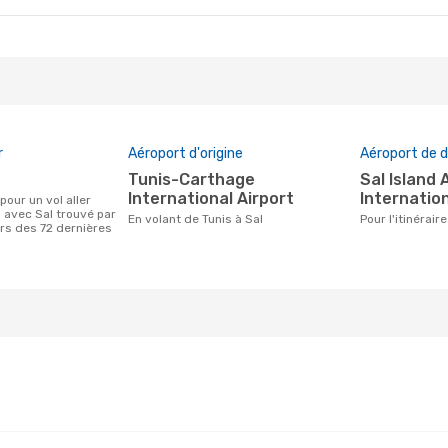
r
Aéroport d'origine
Aéroport de d
Tunis-Carthage
Sal Island Amilcar Cabral
International Airport
Internation
s avec Sal trouvé par
En volant de Tunis à Sal
Pour l'itinérair
urs des 72 dernières