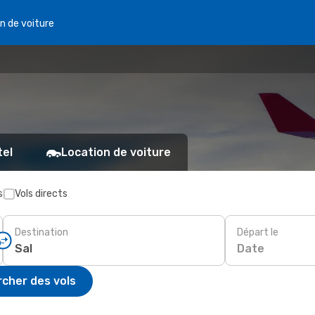
n de voiture
tel
Location de voiture
s
Vols directs
Destination
Départ le
Date
cher des vols