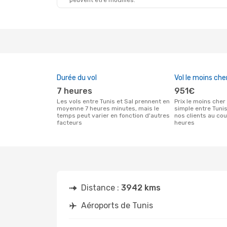
peuvent être modifiés.
Durée du vol
Vol le moins che
7 heures
951€
Les vols entre Tunis et Sal prennent en
Prix le moins cher pour un vol aller
moyenne 7 heures minutes, mais le
simple entre Tuni
temps peut varier en fonction d'autres
nos clients au co
facteurs
heures
Distance :
3942 kms
Aéroports de Tunis