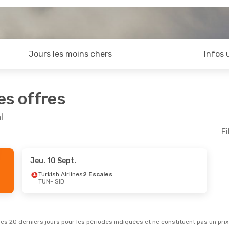
Jours les moins chers
Infos 
es offres
l
Fi
Jeu. 10 Sept.
Août
- Ven. 28 Août
Turkish Airlines
2 Escales
TUN
- SID
irlines
2 Escales
sa
3 Escales
es 20 derniers jours pour les périodes indiquées et ne constituent pas un prix déf