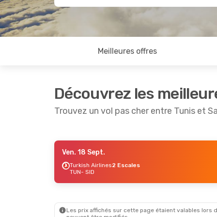
Meilleures offres
Découvrez les meilleur
Trouvez un vol pas cher entre Tunis et Sa
Ven. 18 Sept.
Mer. 9 Sept.
- Mar. 15 Sept.
Lun. 24 
Turkish Airlines
2 Escales
TUN
- SID
Iberia
1 Escale
Turkish A
TUN
- SID
TUN
- SID
Lufthansa
3 Escales
Lufthan
SID
- TUN
SID
- TUN
Les prix affichés sur cette page étaient valables lors d