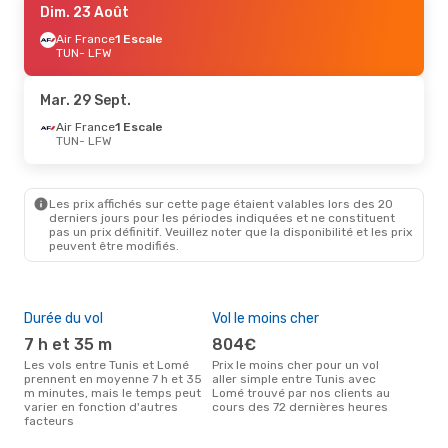
Dim. 23 Août
Air France
1 Escale
TUN
- LFW
Mar. 29 Sept.
Air France
1 Escale
TUN
- LFW
Les prix affichés sur cette page étaient valables lors des 20
derniers jours pour les périodes indiquées et ne constituent
pas un prix définitif. Veuillez noter que la disponibilité et les prix
peuvent être modifiés.
Durée du vol
Vol le moins cher
Hau
7 h et 35 m
804€
av
Les vols entre Tunis et Lomé
Prix le moins cher pour un vol
Selon les données de recherche,
prennent en moyenne 7 h et 35
aller simple entre Tunis avec
avri
m minutes, mais le temps peut
Lomé trouvé par nos clients au
cha
varier en fonction d'autres
cours des 72 dernières heures
à L
facteurs
Mei
rés