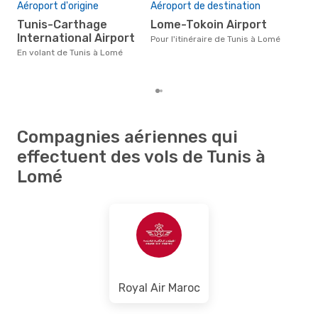
Aéroport d'origine
Aéroport de destination
d
Tunis-Carthage
Lome-Tokoin Airport
Selon des données réelles,
International Airport
janv
Pour l'itinéraire de Tunis à Lomé
popu
En volant de Tunis à Lomé
des
de T
Compagnies aériennes qui
effectuent des vols de Tunis à
Lomé
Royal Air Maroc